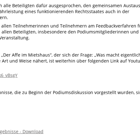
h alle Beteiligten dafür ausgesprochen, den gemeinsamen Austau
ährleistung eines funktionierenden Rechtsstaates auch in der
ern.
t allen Teilnehmerinnen und Teilnehmern am Feedbackverfahren f
 allen Beteiligten, insbesondere den Podiumsmitgliederinnen und
Veranstaltung.
 „Der Affe im Mietshaus“, der sich der Frage: „Was macht eigentlic
 Art und Weise nähert, ist weiterhin über folgenden Link auf Yout
k6_vBsgY
bnisse, die zu Beginn der Podiumsdiskussion vorgestellt wurden, s
rgebnisse - Download