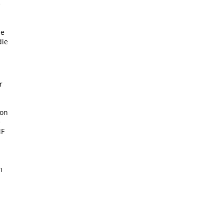
e
ie
die
r
ion
e
MF
n