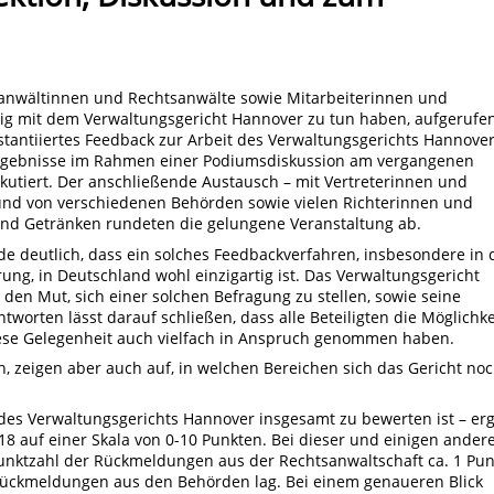
anwältinnen und Rechtsanwälte sowie Mitarbeiterinnen und
ßig mit dem Verwaltungsgericht Hannover zu tun haben, aufgerufe
stantiiertes Feedback zur Arbeit des Verwaltungsgerichts Hannove
rgebnisse im Rahmen einer Podiumsdiskussion am vergangenen
iskutiert. Der anschließende Austausch – mit Vertreterinnen und
 und von verschiedenen Behörden sowie vielen Richterinnen und
 und Getränken rundeten die gelungene Veranstaltung ab.
 deutlich, dass ein solches Feedbackverfahren, insbesondere in 
ng, in Deutschland wohl einzigartig ist. Das Verwaltungsgericht
den Mut, sich einer solchen Befragung zu stellen, sowie seine
ntworten lässt darauf schließen, dass alle Beteiligten die Möglichke
ese Gelegenheit auch vielfach in Anspruch genommen haben.
h, zeigen aber auch auf, in welchen Bereichen sich das Gericht no
t des Verwaltungsgerichts Hannover insgesamt zu bewerten ist – er
18 auf einer Skala von 0-10 Punkten. Bei dieser und einigen ander
spunktzahl der Rückmeldungen aus der Rechtsanwaltschaft ca. 1 Pun
Rückmeldungen aus den Behörden lag. Bei einem genaueren Blick