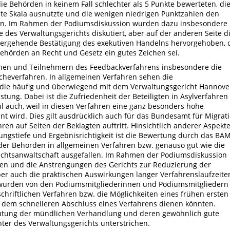
die Behörden in keinem Fall schlechter als 5 Punkte bewerteten, di
te Skala ausnutzte und die wenigen niedrigen Punktzahlen den
en. Im Rahmen der Podiumsdiskussion wurden dazu insbesondere
e des Verwaltungsgerichts diskutiert, aber auf der anderen Seite d
hergehende Bestätigung des exekutiven Handelns hervorgehoben, 
ehörden an Recht und Gesetz ein gutes Zeichen sei.
nnen und Teilnehmern des Feedbackverfahrens insbesondere die
cheverfahren. In allgemeinen Verfahren sehen die
 die häufig und überwiegend mit dem Verwaltungsgericht Hannove
tung. Dabei ist die Zufriedenheit der Beteiligten in Asylverfahren
hl auch, weil in diesen Verfahren eine ganz besonders hohe
nt wird. Dies gilt ausdrücklich auch für das Bundesamt für Migrat
hren auf Seiten der Beklagten auftritt. Hinsichtlich anderer Aspekt
ngstiefe und Ergebnisrichtigkeit ist die Bewertung durch das BA
der Behörden in allgemeinen Verfahren bzw. genauso gut wie die
echtsanwaltschaft ausgefallen. Im Rahmen der Podiumsdiskussion
en und die Anstrengungen des Gerichts zur Reduzierung der
er auch die praktischen Auswirkungen langer Verfahrenslaufzeite
n wurden von den Podiumsmitgliederinnen und Podiumsmitgliedern
chriftlichen Verfahren bzw. die Möglichkeiten eines frühen ersten
l dem schnelleren Abschluss eines Verfahrens dienen könnten.
eutung der mündlichen Verhandlung und deren gewöhnlich gute
hter des Verwaltungsgerichts unterstrichen.