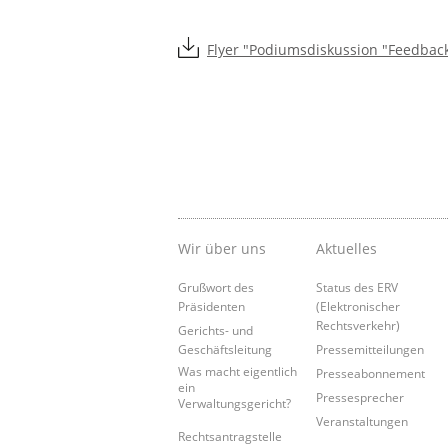
Flyer "Podiumsdiskussion "Feedbac
Wir über uns
Aktuelles
Grußwort des
Status des ERV
Präsidenten
(Elektronischer
Rechtsverkehr)
Gerichts- und
Geschäftsleitung
Pressemitteilungen
Was macht eigentlich
Presseabonnement
ein
Pressesprecher
Verwaltungsgericht?
Veranstaltungen
Rechtsantragstelle