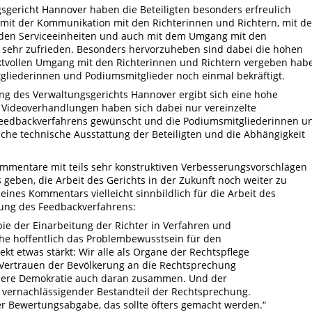
gericht Hannover haben die Beteiligten besonders erfreulich
 mit der Kommunikation mit den Richterinnen und Richtern, mit d
 den Serviceeinheiten und auch mit dem Umgang mit den
sehr zufrieden. Besonders hervorzuheben sind dabei die hohen
pektvollen Umgang mit den Richterinnen und Richtern vergeben hab
gliederinnen und Podiumsmitglieder noch einmal bekräftigt.
ung des Verwaltungsgerichts Hannover ergibt sich eine hohe
re Videoverhandlungen haben sich dabei nur vereinzelte
eedbackverfahrens gewünscht und die Podiumsmitgliederinnen u
iche technische Ausstattung der Beteiligten und die Abhängigkeit
ommentare mit teils sehr konstruktiven Verbesserungsvorschlägen
geben, die Arbeit des Gerichts in der Zukunft noch weiter zu
eines Kommentars vielleicht sinnbildlich für die Arbeit des
ung des Feedbackverfahrens:
ie der Einarbeitung der Richter in Verfahren und
he hoffentlich das Problembewusstsein für den
t etwas stärkt: Wir alle als Organe der Rechtspflege
Vertrauen der Bevölkerung an die Rechtsprechung
nsere Demokratie
auch daran zusammen. Und der
 vernachlässigender Bestandteil der
Rechtsprechung.
er Bewertungsabgabe, das sollte öfters gemacht
werden.“