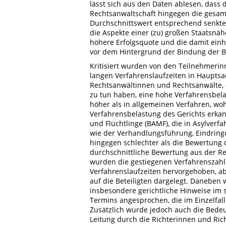
lässt sich aus den Daten ablesen, dass 
Rechtsanwaltschaft hingegen die gesam
Durchschnittswert entsprechend senkt
die Aspekte einer (zu) großen Staatsnäh
höhere Erfolgsquote und die damit ein
vor dem Hintergrund der Bindung der B
Kritisiert wurden von den Teilnehmeri
langen Verfahrenslaufzeiten in Hauptsa
Rechtsanwältinnen und Rechtsanwälte,
zu tun haben, eine hohe Verfahrensbelas
höher als in allgemeinen Verfahren, wo
Verfahrensbelastung des Gerichts erkan
und Flüchtlinge (BAMF), die in Asylverfa
wie der Verhandlungsführung, Eindringu
hingegen schlechter als die Bewertung 
durchschnittliche Bewertung aus der R
wurden die gestiegenen Verfahrenszahl
Verfahrenslaufzeiten hervorgehoben, ab
auf die Beteiligten dargelegt. Danebe
insbesondere gerichtliche Hinweise im s
Termins angesprochen, die im Einzelfal
Zusätzlich wurde jedoch auch die Bed
Leitung durch die Richterinnen und Ric