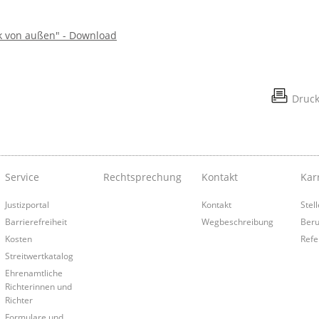
k von außen" - Download
Druc
Service
Rechtsprechung
Kontakt
Kar
Justizportal
Kontakt
Stel
Barrierefreiheit
Wegbeschreibung
Beru
Kosten
Refe
Streitwertkatalog
Ehrenamtliche
Richterinnen und
Richter
Formulare und