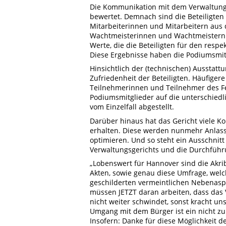
Die Kommunikation mit dem Verwaltungs
bewertet. Demnach sind die Beteiligten
Mitarbeiterinnen und Mitarbeitern aus
Wachtmeisterinnen und Wachtmeistern 
Werte, die die Beteiligten für den res
Diese Ergebnisse haben die Podiumsmit
Hinsichtlich der (technischen) Ausstatt
Zufriedenheit der Beteiligten. Häufige
Teilnehmerinnen und Teilnehmer des F
Podiumsmitglieder auf die unterschiedl
vom Einzelfall abgestellt.
Darüber hinaus hat das Gericht viele K
erhalten. Diese werden nunmehr Anlass 
optimieren. Und so steht ein Ausschnitt 
Verwaltungsgerichts und die Durchführ
„Lobenswert für Hannover sind die Akrib
Akten,
sowie genau
diese Umfrage, welc
geschilderten
vermeintlichen
Nebenaspek
müssen JETZT daran arbeiten, dass das
nicht weiter schwindet, sonst kracht u
Umgang mit dem Bürger ist ein nicht zu
Insofern: Danke für diese Möglichkeit d