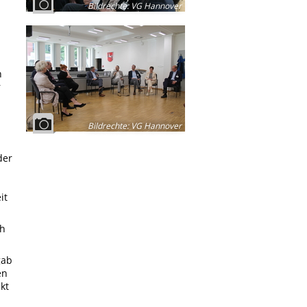
Bildrechte
:
VG Hannover
n
r
Bildrechte
:
VG Hannover
der
it
ch
gab
en
kt