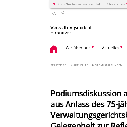
Zum Niedersachsen-Portal
Ministerien
A
A
Wir über uns
Aktuelles
STARTSEITE
AKTUELLES
VERANSTALTUNGEN
Podiumsdiskussion 
aus Anlass des 75-jä
Verwaltungsgerichts
Gelegenheit zur Refl