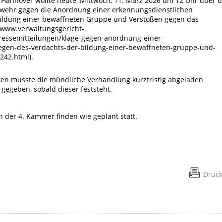
Hannover wollte heute, Mittwoch, 11. März 2026 um 12 Uhr über d
eswehr gegen die Anordnung einer erkennungsdienstlichen
ildung einer bewaffneten Gruppe und Verstößen gegen das
/www.verwaltungsgericht-
ressemitteilungen/klage-gegen-anordnung-einer-
gen-des-verdachts-der-bildung-einer-bewaffneten-gruppe-und-
242.html).
ten musste die mündliche Verhandlung kurzfristig abgeladen
gegeben, sobald dieser feststeht.
der 4. Kammer finden wie geplant statt.
Druc