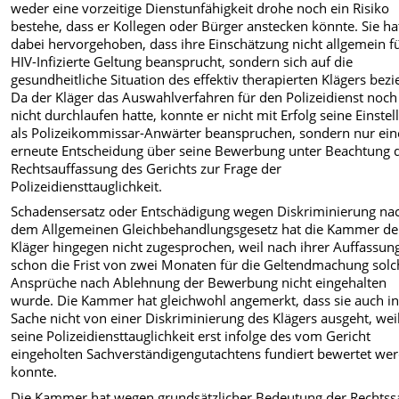
weder eine vorzeitige Dienstunfähigkeit drohe noch ein Risiko
bestehe, dass er Kollegen oder Bürger anstecken könnte. Sie ha
dabei hervorgehoben, dass ihre Einschätzung nicht allgemein f
HIV-Infizierte Geltung beansprucht, sondern sich auf die
gesundheitliche Situation des effektiv therapierten Klägers bezi
Da der Kläger das Auswahlverfahren für den Polizeidienst noch
nicht durchlaufen hatte, konnte er nicht mit Erfolg seine Einstel
als Polizeikommissar-Anwärter beanspruchen, sondern nur ein
erneute Entscheidung über seine Bewerbung unter Beachtung 
Rechtsauffassung des Gerichts zur Frage der
Polizeidiensttauglichkeit.
Schadensersatz oder Entschädigung wegen Diskriminierung na
dem Allgemeinen Gleichbehandlungsgesetz hat die Kammer d
Kläger hingegen nicht zugesprochen, weil nach ihrer Auffassun
schon die Frist von zwei Monaten für die Geltendmachung solc
Ansprüche nach Ablehnung der Bewerbung nicht eingehalten
wurde. Die Kammer hat gleichwohl angemerkt, dass sie auch in
Sache nicht von einer Diskriminierung des Klägers ausgeht, wei
seine Polizeidiensttauglichkeit erst infolge des vom Gericht
eingeholten Sachverständigengutachtens fundiert bewertet we
konnte.
Die Kammer hat wegen grundsätzlicher Bedeutung der Rechtss