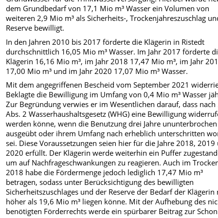
dem Grundbedarf von 17,1 Mio m³ Wasser ein Volumen von
weiteren 2,9 Mio m³ als Sicherheits-, Trockenjahreszuschlag un
Reserve bewilligt.
In den Jahren 2010 bis 2017 förderte die Klägerin in Ristedt
durchschnittlich 16,05 Mio m³ Wasser. Im Jahr 2017 förderte d
Klägerin 16,16 Mio m³, im Jahr 2018 17,47 Mio m³, im Jahr 20
17,00 Mio m³ und im Jahr 2020 17,07 Mio m³ Wasser.
Mit dem angegriffenen Bescheid vom September 2021 widerrie
Beklagte die Bewilligung im Umfang von 0,4 Mio m³ Wasser jäh
Zur Begründung verwies er im Wesentlichen darauf, dass nach
Abs. 2 Wasserhaushaltsgesetz (WHG) eine Bewilligung widerru
werden könne, wenn die Benutzung drei Jahre ununterbrochen 
ausgeübt oder ihrem Umfang nach erheblich unterschritten w
sei. Diese Voraussetzungen seien hier für die Jahre 2018, 2019
2020 erfüllt. Der Klägerin werde weiterhin ein Puffer zugestand
um auf Nachfrageschwankungen zu reagieren. Auch im Trocke
2018 habe die Fördermenge jedoch lediglich 17,47 Mio m³
betragen, sodass unter Berücksichtigung des bewilligten
Sicherheitszuschlages und der Reserve der Bedarf der Klägerin 
höher als 19,6 Mio m³ liegen könne. Mit der Aufhebung des nic
benötigten Förderrechts werde ein spürbarer Beitrag zur Scho