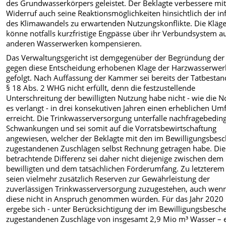
des Grundwasserkörpers geleistet. Der Beklagte verbessere mi
Widerruf auch seine Reaktionsmöglichkeiten hinsichtlich der in
des Klimawandels zu erwartenden Nutzungskonflikte. Die Kläge
könne notfalls kurzfristige Engpässe über ihr Verbundsystem a
anderen Wasserwerken kompensieren.
Das Verwaltungsgericht ist demgegenüber der Begründung der
gegen diese Entscheidung erhobenen Klage der Harzwasserwer
gefolgt. Nach Auffassung der Kammer sei bereits der Tatbestan
§ 18 Abs. 2 WHG nicht erfüllt, denn die festzustellende
Unterschreitung der bewilligten Nutzung habe nicht - wie die 
es verlangt - in drei konsekutiven Jahren einen erheblichen Um
erreicht. Die Trinkwasserversorgung unterfalle nachfragebedin
Schwankungen und sei somit auf die Vorratsbewirtschaftung
angewiesen, welcher der Beklagte mit den im Bewilligungsbesc
zugestandenen Zuschlägen selbst Rechnung getragen habe. Die
betrachtende Differenz sei daher nicht diejenige zwischen dem
bewilligten und dem tatsächlichen Förderumfang. Zu letzterem
seien vielmehr zusätzlich Reserven zur Gewährleistung der
zuverlässigen Trinkwasserversorgung zuzugestehen, auch wen
diese nicht in Anspruch genommen würden. Für das Jahr 2020
ergebe sich - unter Berücksichtigung der im Bewilligungsbesch
zugestandenen Zuschläge von insgesamt 2,9 Mio m³ Wasser – 