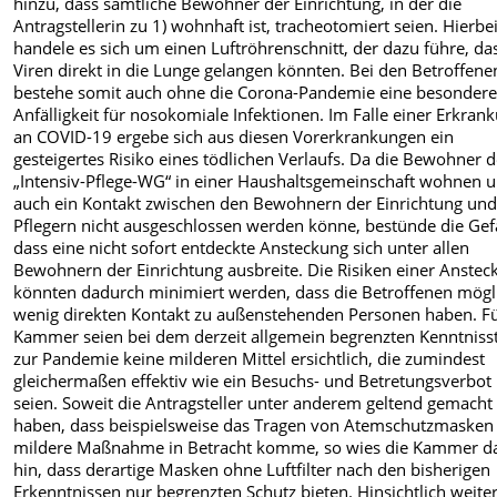
hinzu, dass sämtliche Bewohner der Einrichtung, in der die
Antragstellerin zu 1) wohnhaft ist, tracheotomiert seien. Hierbe
handele es sich um einen Luftröhrenschnitt, der dazu führe, da
Viren direkt in die Lunge gelangen könnten. Bei den Betroffene
bestehe somit auch ohne die Corona-Pandemie eine besonder
Anfälligkeit für nosokomiale Infektionen. Im Falle einer Erkran
an COVID-19 ergebe sich aus diesen Vorerkrankungen ein
gesteigertes Risiko eines tödlichen Verlaufs. Da die Bewohner d
„Intensiv-Pflege-WG“ in einer Haushaltsgemeinschaft wohnen 
auch ein Kontakt zwischen den Bewohnern der Einrichtung un
Pflegern nicht ausgeschlossen werden könne, bestünde die Gef
dass eine nicht sofort entdeckte Ansteckung sich unter allen
Bewohnern der Einrichtung ausbreite. Die Risiken einer Anstec
könnten dadurch minimiert werden, dass die Betroffenen mögl
wenig direkten Kontakt zu außenstehenden Personen haben. Fü
Kammer seien bei dem derzeit allgemein begrenzten Kenntniss
zur Pandemie keine milderen Mittel ersichtlich, die zumindest
gleichermaßen effektiv wie ein Besuchs- und Betretungsverbot
seien. Soweit die Antragsteller unter anderem geltend gemacht
haben, dass beispielsweise das Tragen von Atemschutzmasken 
mildere Maßnahme in Betracht komme, so wies die Kammer d
hin, dass derartige Masken ohne Luftfilter nach den bisherigen
Erkenntnissen nur begrenzten Schutz bieten. Hinsichtlich weite