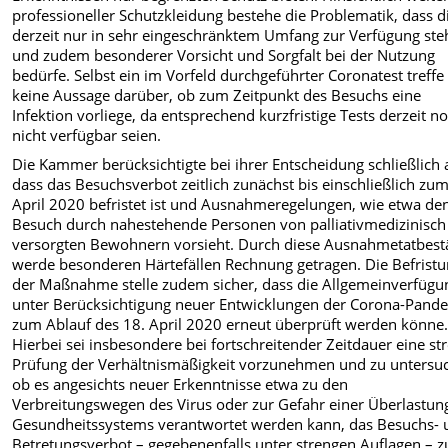
professioneller Schutzkleidung bestehe die Problematik, dass d
derzeit nur in sehr eingeschränktem Umfang zur Verfügung ste
und zudem besonderer Vorsicht und Sorgfalt bei der Nutzung
bedürfe. Selbst ein im Vorfeld durchgeführter Coronatest treffe
keine Aussage darüber, ob zum Zeitpunkt des Besuchs eine
Infektion vorliege, da entsprechend kurzfristige Tests derzeit n
nicht verfügbar seien.
Die Kammer berücksichtigte bei ihrer Entscheidung schließlich 
dass das Besuchsverbot zeitlich zunächst bis einschließlich zum
April 2020 befristet ist und Ausnahmeregelungen, wie etwa de
Besuch durch nahestehende Personen von palliativmedizinisch
versorgten Bewohnern vorsieht. Durch diese Ausnahmetatbes
werde besonderen Härtefällen Rechnung getragen. Die Befrist
der Maßnahme stelle zudem sicher, dass die Allgemeinverfügu
unter Berücksichtigung neuer Entwicklungen der Corona-Pand
zum Ablauf des 18. April 2020 erneut überprüft werden könne
Hierbei sei insbesondere bei fortschreitender Zeitdauer eine st
Prüfung der Verhältnismäßigkeit vorzunehmen und zu untersu
ob es angesichts neuer Erkenntnisse etwa zu den
Verbreitungswegen des Virus oder zur Gefahr einer Überlastun
Gesundheitssystems verantwortet werden kann, das Besuchs- 
Betretungsverbot – gegebenenfalls unter strengen Auflagen – z