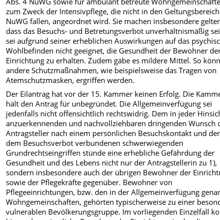
Abs. 4 NuWG sowie für ambulant betreute Wohngemeinschaft
zum Zweck der Intensivpflege, die nicht in den Geltungsbereich
NuWG fallen, angeordnet wird. Sie machen insbesondere gelte
dass das Besuchs- und Betretungsverbot unverhältnismäßig sei
sei aufgrund seiner erheblichen Auswirkungen auf das psychis
Wohlbefinden nicht geeignet, die Gesundheit der Bewohner de
Einrichtung zu erhalten. Zudem gäbe es mildere Mittel. So kön
andere Schutzmaßnahmen, wie beispielsweise das Tragen von
Atemschutzmasken, ergriffen werden.
Der Eilantrag hat vor der 15. Kammer keinen Erfolg. Die Kamm
hält den Antrag für unbegründet. Die Allgemeinverfügung sei
jedenfalls nicht offensichtlich rechtswidrig. Dem in jeder Hinsic
anzuerkennenden und nachvollziehbaren dringenden Wunsch 
Antragsteller nach einem persönlichen Besuchskontakt und de
dem Besuchsverbot verbundenen schwerwiegenden
Grundrechtseingriffen stünde eine erhebliche Gefährdung der
Gesundheit und des Lebens nicht nur der Antragstellerin zu 1),
sondern insbesondere auch der übrigen Bewohner der Einrich
sowie der Pflegekräfte gegenüber. Bewohner von
Pflegeeinrichtungen, bzw. den in der Allgemeinverfügung gena
Wohngemeinschaften, gehörten typischerweise zu einer beson
vulnerablen Bevölkerungsgruppe. Im vorliegenden Einzelfall 