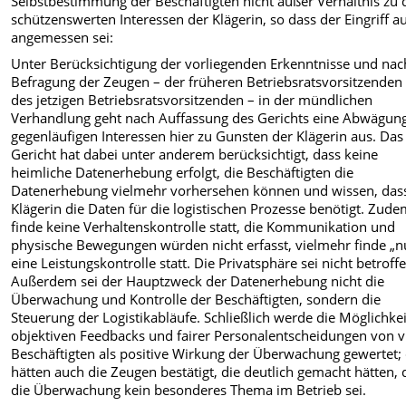
Selbstbestimmung der Beschäftigten nicht außer Verhältnis zu 
schützenswerten Interessen der Klägerin, so dass der Eingriff a
angemessen sei:
Unter Berücksichtigung der vorliegenden Erkenntnisse und nac
Befragung der Zeugen – der früheren Betriebsratsvorsitzenden
des jetzigen Betriebsratsvorsitzenden – in der mündlichen
Verhandlung geht nach Auffassung des Gerichts eine Abwägun
gegenläufigen Interessen hier zu Gunsten der Klägerin aus. Das
Gericht hat dabei unter anderem berücksichtigt, dass keine
heimliche Datenerhebung erfolgt, die Beschäftigten die
Datenerhebung vielmehr vorhersehen können und wissen, dass
Klägerin die Daten für die logistischen Prozesse benötigt. Zud
finde keine Verhaltenskontrolle statt, die Kommunikation und
physische Bewegungen würden nicht erfasst, vielmehr finde „n
eine Leistungskontrolle statt. Die Privatsphäre sei nicht betroff
Außerdem sei der Hauptzweck der Datenerhebung nicht die
Überwachung und Kontrolle der Beschäftigten, sondern die
Steuerung der Logistikabläufe. Schließlich werde die Möglichkei
objektiven Feedbacks und fairer Personalentscheidungen von v
Beschäftigten als positive Wirkung der Überwachung gewertet; 
hätten auch die Zeugen bestätigt, die deutlich gemacht hätten, 
die Überwachung kein besonderes Thema im Betrieb sei.