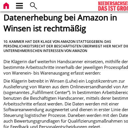
Datenerhebung bei Amazon in
Winsen ist rechtmäßig
10. KAMMER HAT DER KLAGE VON AMAZON STATTGEGEBEN: DAS
PERSÖNLICHKEITSRECHT DER BESCHÄFTIGTEN ÜBERWIEGT HIER NICHT DI
UNTERNEHMERISCHEN INTERESSEN VON AMAZON
Die Klägerin darf weiterhin Handscanner einsetzen, mithilfe de
bestimmte Arbeitsschritte innerhalb der jeweiligen Prozesspfa
von Warenein- bis Warenausgang erfasst werden:
Die Klägerin betreibt in Winsen (Luhe) ein Logistikzentrum zur
Auslieferung von Waren aus dem Onlineversandhandel von A
(sogenanntes „Fulfillment Center“). In bestimmten Arbeitsberei
benutzen die Beschäftigten Handscanner, mittels derer bestim
Arbeitsschritte erfasst werden. Die Daten werden mit einer
Softwareanwendung ausgewertet und dienen in erster Linie de
Steuerung logistischer Prozesse. Daneben werden mit den Dat
auch Bewertungsgrundlagen für Qualifizierungsmaßnahmen s
für Feedback und Personalentscheidungen gelegt.