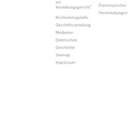
ein
Pressesprecher
Verwaltungsgericht?
Veranstaltungen
Rechtsantragstelle
Geschäftsverteilung
Mediation
Datenschutz
Geschichte
Sitemap
Impressum